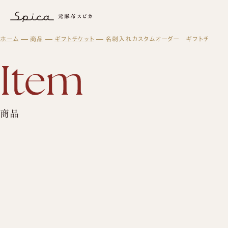
名刺入れカスタムオーダー ギフトチケット ｜商品｜東京オーダメ
ホーム
商品
ギフトチケット
名刺入れカスタムオーダー ギフトチケット
元麻布スピカについて
オーダーメイド
スピカとは？
修理・メンテナンス
初めての方へ
元麻布スピカの「履きやすさ」とは
スピカの読み物
修理・メンテナンスサービス
オーダーシューズ製作の流れ
工房紹介
ギフト・メンテナンス商品
ブログ
オーダーメイド事例
よくある質問
紳士靴
商品
オーダーシューズ
スピカのモノ作り
会社概要
レディース靴
ギフトについて
バッグ・革小物について
アクセス
バッグ
セミオーダーシューズ
ギフトサービスのご案内
革靴について
ブーツのクリーニング＆保管サービス
プレミアムラストオーダーシューズ
ギフトチケット
ビスポークシューズ
お客様の声
修理依頼方法
靴の用語集
修理事例
オーダーベルト
商品一覧
ブランド一覧
靴磨き教室
オーダー革小物
メンテナンス商品
法人向けサービス
革靴
財布
ログイン・会員登録
バッグ