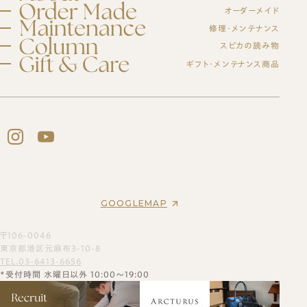
スピカとは？
オーダーメイド
修理・メンテナンス
初めての方へ
元麻布スピカの「履きやすさ」とは
修理・メンテナンスサービス
スピカの読み物
オーダーシューズ製作の流れ
工房紹介
ギフト・メンテナンス商品
ブログ
オーダーメイド事例
よくある質問
紳士靴
オーダーシューズ
会社概要
スピカのモノ作り
レディース靴
アクセス
バッグ・革小物について
ギフトについて
バッグ
セミオーダーシューズ
ギフトサービスのご案内
革靴について
ブーツのクリーニング＆保管サービス
プレミアムラストオーダーシューズ
ギフトチケット
ビスポークシューズ
お客様の声
修理依頼方法
靴の用語集
修理事例
オーダーベルト
ブランド一覧
靴磨き教室
商品一覧
オーダー革小物
GOOGLEMAP
法人向けサービス
メンテナンス商品
革靴
財布
ログイン・会員登録
バッグ
〒106-0046
名刺入れ
お買い物かご
東京都港区元麻布3-10-8
カードケース
TEL.03-6413-6656
*受付時間 水曜日以外 10:00～19:00