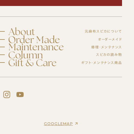
元麻布スピカについて
スピカとは？
オーダーメイド
修理・メンテナンス
初めての方へ
元麻布スピカの「履きやすさ」とは
修理・メンテナンスサービス
スピカの読み物
オーダーシューズ製作の流れ
工房紹介
ギフト・メンテナンス商品
ブログ
オーダーメイド事例
よくある質問
紳士靴
オーダーシューズ
会社概要
スピカのモノ作り
レディース靴
アクセス
バッグ・革小物について
ギフトについて
バッグ
セミオーダーシューズ
ギフトサービスのご案内
革靴について
ブーツのクリーニング＆保管サービス
プレミアムラストオーダーシューズ
ギフトチケット
ビスポークシューズ
お客様の声
修理依頼方法
靴の用語集
修理事例
オーダーベルト
ブランド一覧
靴磨き教室
商品一覧
オーダー革小物
GOOGLEMAP
法人向けサービス
メンテナンス商品
革靴
財布