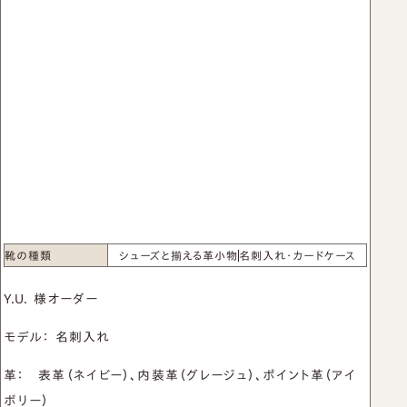
名刺入れ
お買い物かご
カードケース
TEL：03-6413-6656
CONTACT US
新着情報
プライバシーポリシー
取引規定
特定商取引法に基づく表示
サイトマップ
靴の種類
シューズと揃える革小物
名刺入れ・カードケース
Y.U. 様オーダー
モデル： 名刺入れ
革： 表革（ネイビー）、内装革（グレージュ）、ポイント革（アイ
ボリー）