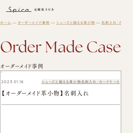
【オーダーメイド革小物】名刺入れ｜オーダーメイド事例｜元麻布スピ
ホーム
オーダーメイド事例
シューズと揃える革小物
名刺入れ・カードケ
元麻布スピカについて
オーダーメイド
スピカとは？
修理・メンテナンス
初めての方へ
元麻布スピカの「履きやすさ」とは
スピカの読み物
修理・メンテナンスサービス
オーダーシューズ製作の流れ
工房紹介
ギフト・メンテナンス商品
ブログ
オーダーメイド事例
よくある質問
紳士靴
オーダーメイド事例
オーダーシューズ
スピカのモノ作り
会社概要
レディース靴
ギフトについて
バッグ・革小物について
アクセス
バッグ
セミオーダーシューズ
2023.01.16
シューズと揃える革小物
名刺入れ・カードケース
ギフトサービスのご案内
革靴について
ブーツのクリーニング＆保管サービス
プレミアムラストオーダーシューズ
【オーダーメイド革小物】名刺入れ
ギフトチケット
ビスポークシューズ
お客様の声
修理依頼方法
靴の用語集
修理事例
オーダーベルト
商品一覧
ブランド一覧
靴磨き教室
オーダー革小物
メンテナンス商品
法人向けサービス
革靴
財布
ログイン・会員登録
バッグ