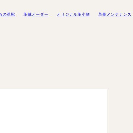
ーダーメイド
カの革靴
革靴オーダー
オリジナル革小物
革靴メンテナンス
初めての方へ
オーダーメイド事例
オーダーシューズ製作の流れ
修理・メンテナンスサービス
オーダーメイド事例
修理・メンテナンス
スピカの読み
ューズ
オーダーベルト
ギフトサービスのご案内
紳士靴
やすさ」とは
トオーダーシューズ
財布
ギフトチケット
修理・メンテナンスサービス
ブログ
レディース靴
製作の流れ
紳士靴
スピカの
ーズ
名刺入れ
バッグ
例
レディース靴
バッグ・
カードケース
バッグ
革靴に
ブーツのクリーニング＆保管サービス
ズ
ブーツのクリーニング＆保管サ
お客様
ーダーシュー
ービス
靴の用
修理依頼方法
ブランド
修理事例