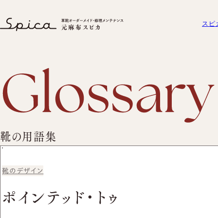
ポインテッド・トゥ｜靴の用語集｜元麻布スピカ − 東京・港区の革靴オ
スピ
スピカとは？
元麻布スピカについて
オーダーメイド
セミオーダーシ
元麻布スピカの「履き
プレミアムラス
スピカとは？
初めての方へ
工房紹介
元麻布スピカの「履きやすさ」と
オーダーシューズ
靴の用語集
ビスポークシュ
よくある質問
は
オーダーメイド事
工房紹介
オーダーシューズ
会社概要
よくある質問
靴のデザイン
セミオーダーシュー
会社概要
プレミアムラストオ
ポインテッド・トゥ
アクセス
ズ
ビスポークシューズ