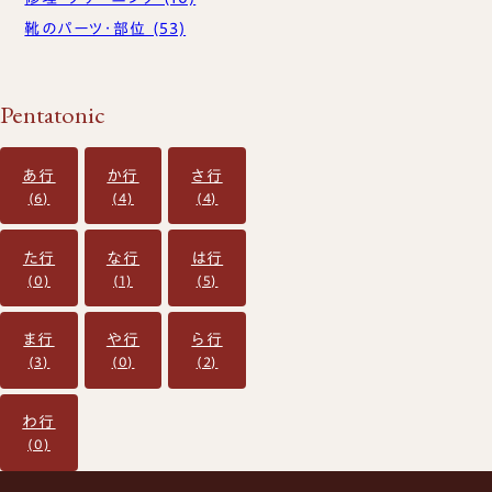
お買い物かご
靴のパーツ・部位 (53)
Pentatonic
あ行
か行
さ行
(6)
(4)
(4)
た行
な行
は行
(0)
(1)
(5)
ま行
や行
ら行
(3)
(0)
(2)
TEL：03-6413-6656
CONTACT US
わ行
(0)