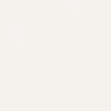
バッグ
革靴について
ブーツのクリーニング＆保
お客様の声
管サービス
靴の用語集
修理依頼方法
ブランド一覧
修理事例
革靴
靴磨き教室
バッグ
法人向けサービス