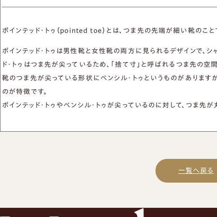
オーダーベルト
オーダー革小物
ポインテッド・トゥ（pointed toe）とは、つま先の先端が細い靴のこと
財布
ポインテッド・トゥは男性靴と女性靴の両方に見られるデザインで、シ
名刺入れ
ド・トゥはつま先が尖っているため、「捨て寸」と呼ばれるつま先の空
カードケース
靴のつま先が尖っている形状にペンシル・トゥというものがありますが
のが特徴です。
ポインテッド・トゥやペンシル・トゥが尖っているのに対して、つま先
一覧へ戻る
新着情報
プライバシーポリシー
取引規定
特定商取引法に