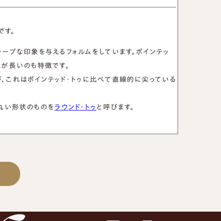
革靴
靴磨き教室
バッグ
法人向けサービス
です。
ャープな印象を与えるフォルムをしています。ポインテッ
間が長いのも特徴です。
、これはポインテッド・トゥに比べて直線的に尖っている
が丸い形状のものを
ラウンド・トゥ
と呼びます。
基づく表示
サイトマップ