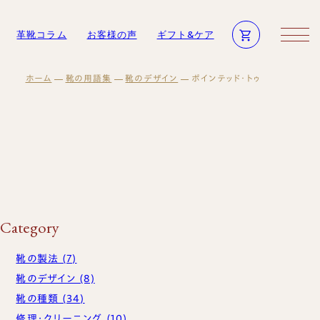
革靴コラム
お客様の声
ギフト&ケア
ホーム
靴の用語集
靴のデザイン
ポインテッド・トゥ
商品一覧
修理依頼方法
メンテナンス商品
修理事例
ログイン・会員登録
靴磨き教室
物
ギフト・メンテナンス商品
お買い物かご
法人向けサービス
ギフトについて
モノ作り
ギフトサービスのご案内
革小物について
ギフトチケット
Category
ついて
の声
靴の製法 (7)
商品一覧
語集
靴のデザイン (8)
メンテナンス商品
一覧
靴の種類 (34)
ログイン・会員登録
修理・クリーニング (10)