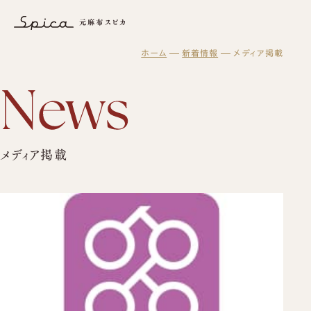
「メディア掲載」の新着情報一覧(1ページ目)｜新着情報｜元麻布ス
ホーム
新着情報
メディア掲載
元麻布スピカについて
オーダーメイド
スピカとは？
修理・メンテナンス
初めての方へ
元麻布スピカの「履きやすさ」とは
スピカの読み物
修理・メンテナンスサービス
オーダーシューズ製作の流れ
工房紹介
ギフト・メンテナンス商品
ブログ
オーダーメイド事例
よくある質問
紳士靴
メディア掲載
オーダーシューズ
スピカのモノ作り
会社概要
レディース靴
ギフトについて
バッグ・革小物について
アクセス
バッグ
セミオーダーシューズ
ギフトサービスのご案内
革靴について
ブーツのクリーニング＆保管サービス
プレミアムラストオーダーシューズ
ギフトチケット
ビスポークシューズ
お客様の声
修理依頼方法
靴の用語集
修理事例
オーダーベルト
商品一覧
ブランド一覧
靴磨き教室
オーダー革小物
メンテナンス商品
法人向けサービス
革靴
財布
ログイン・会員登録
バッグ