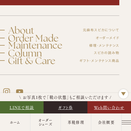
元麻布スピカについて
スピカとは？
オーダーメイド
修理・メンテナンス
初めての方へ
元麻布スピカの「履きやすさ」とは
修理・メンテナンスサービス
スピカの読み物
オーダーシューズ製作の流れ
工房紹介
ギフト・メンテナンス商品
ブログ
オーダーメイド事例
よくある質問
紳士靴
オーダーシューズ
会社概要
スピカのモノ作り
レディース靴
アクセス
バッグ・革小物について
ギフトについて
バッグ
セミオーダーシューズ
ギフトサービスのご案内
革靴について
ブーツのクリーニング＆保管サービス
プレミアムラストオーダーシューズ
ギフトチケット
\ お写真1枚で「靴の状態」もご相談いただけます /
ビスポークシューズ
お客様の声
修理依頼方法
LINEで相談
ギフト券
Web問い合わせ
靴の用語集
修理事例
オーダーベルト
ブランド一覧
靴磨き教室
商品一覧
オーダー革小物
オーダー
GOOGLEMAP
ホーム
革靴修理
会社概要
法人向けサービス
メンテナンス商品
シューズ
革靴
財布
ログイン・会員登録