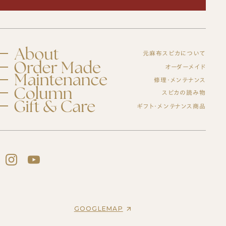
元麻布スピカについて
スピカとは？
オーダーメイド
修理・メンテナンス
初めての方へ
元麻布スピカの「履きやすさ」とは
修理・メンテナンスサービス
スピカの読み物
オーダーシューズ製作の流れ
工房紹介
ギフト・メンテナンス商品
ブログ
オーダーメイド事例
よくある質問
紳士靴
オーダーシューズ
会社概要
スピカのモノ作り
レディース靴
アクセス
バッグ・革小物について
ギフトについて
バッグ
セミオーダーシューズ
ギフトサービスのご案内
革靴について
ブーツのクリーニング＆保管サービス
プレミアムラストオーダーシューズ
ギフトチケット
ビスポークシューズ
お客様の声
修理依頼方法
靴の用語集
修理事例
オーダーベルト
ブランド一覧
靴磨き教室
商品一覧
オーダー革小物
GOOGLEMAP
法人向けサービス
メンテナンス商品
革靴
財布