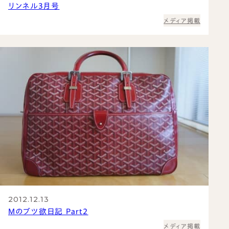
名刺入れ
リンネル3月号
お買い物かご
カードケース
メディア掲載
TEL：03-6413-6656
CONTACT US
新着情報
プライバシーポリシー
取引規定
特定商取引法に基づく表示
サイトマップ
2012.12.13
Mのブツ欲日記 Part2
メディア掲載