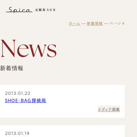
新着情報｜東京で革靴オーダーメイド製作は元麻布スピカ
ホーム
新着情報
ページ 4
元麻布スピカについて
オーダーメイド
スピカとは？
修理・メンテナンス
初めての方へ
元麻布スピカの「履きやすさ」とは
スピカの読み物
修理・メンテナンスサービス
オーダーシューズ製作の流れ
工房紹介
ギフト・メンテナンス商品
ブログ
オーダーメイド事例
よくある質問
紳士靴
新着情報
オーダーシューズ
スピカのモノ作り
会社概要
レディース靴
ギフトについて
バッグ・革小物について
アクセス
バッグ
セミオーダーシューズ
ギフトサービスのご案内
革靴について
ブーツのクリーニング＆保管サービス
プレミアムラストオーダーシューズ
2013.01.22
ギフトチケット
ビスポークシューズ
お客様の声
SHOE・BAG探偵局
修理依頼方法
靴の用語集
修理事例
メディア掲載
オーダーベルト
商品一覧
ブランド一覧
靴磨き教室
オーダー革小物
メンテナンス商品
法人向けサービス
革靴
財布
2013.01.19
ログイン・会員登録
バッグ