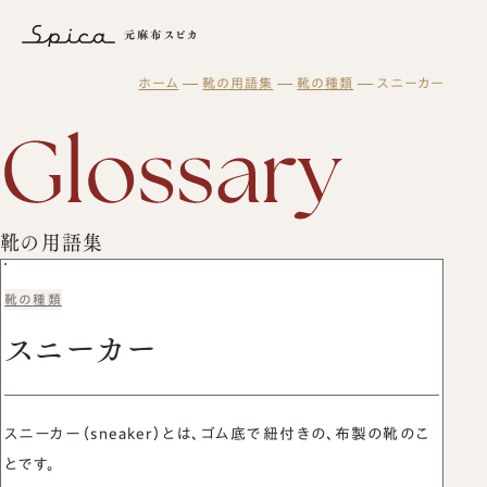
スニーカー｜靴の用語集｜元麻布スピカ − 東京・港区の革靴オーダ
ホーム
靴の用語集
靴の種類
スニーカー
元麻布スピカについて
オーダーメイド
スピカとは？
修理・メンテナンス
初めての方へ
元麻布スピカの「履きやすさ」とは
スピカの読み物
修理・メンテナンスサービス
オーダーシューズ製作の流れ
工房紹介
ギフト・メンテナンス商品
ブログ
オーダーメイド事例
よくある質問
紳士靴
靴の用語集
オーダーシューズ
スピカのモノ作り
会社概要
レディース靴
ギフトについて
バッグ・革小物について
アクセス
バッグ
セミオーダーシューズ
靴の種類
ギフトサービスのご案内
革靴について
ブーツのクリーニング＆保管サービス
プレミアムラストオーダーシューズ
スニーカー
ギフトチケット
ビスポークシューズ
お客様の声
修理依頼方法
靴の用語集
修理事例
オーダーベルト
商品一覧
ブランド一覧
靴磨き教室
オーダー革小物
スニーカー（sneaker）とは、ゴム底で紐付きの、布製の靴のこ
メンテナンス商品
法人向けサービス
革靴
財布
とです。
ログイン・会員登録
バッグ