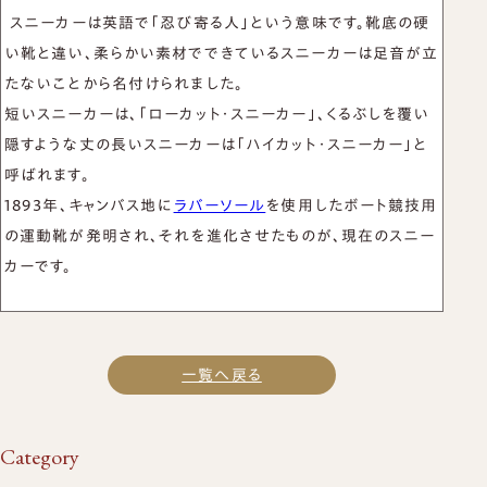
名刺入れ
お買い物かご
スニーカーは英語で「忍び寄る人」という意味です。靴底の硬
カードケース
い靴と違い、柔らかい素材でできているスニーカーは足音が立
たないことから名付けられました。
TEL：03-6413-6656
CONTACT US
短いスニーカーは、「ローカット・スニーカー」、くるぶしを覆い
新着情報
プライバシーポリシー
取引規定
隠すような丈の長いスニーカーは「ハイカット・スニーカー」と
呼ばれます。
特定商取引法に基づく表示
サイトマップ
1893年、キャンバス地に
ラバーソール
を使用したボート競技用
の運動靴が発明され、それを進化させたものが、現在のスニー
カーです。
一覧へ戻る
Category