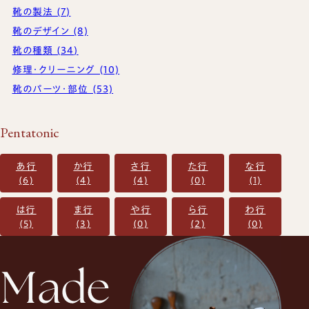
靴の製法 (7)
靴のデザイン (8)
靴の種類 (34)
修理・クリーニング (10)
靴のパーツ・部位 (53)
Pentatonic
あ行
か行
さ行
た行
な行
(6)
(4)
(4)
(0)
(1)
は行
ま行
や行
ら行
わ行
(5)
(3)
(0)
(2)
(0)