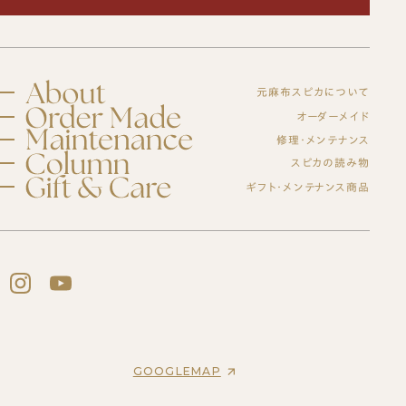
元麻布スピカについて
スピカとは？
オーダーメイド
修理・メンテナンス
初めての方へ
元麻布スピカの「履きやすさ」とは
修理・メンテナンスサービス
スピカの読み物
オーダーシューズ製作の流れ
工房紹介
ギフト・メンテナンス商品
ブログ
オーダーメイド事例
よくある質問
紳士靴
オーダーシューズ
会社概要
スピカのモノ作り
レディース靴
アクセス
バッグ・革小物について
ギフトについて
バッグ
セミオーダーシューズ
ギフトサービスのご案内
革靴について
ブーツのクリーニング＆保管サービス
プレミアムラストオーダーシューズ
ギフトチケット
ビスポークシューズ
お客様の声
修理依頼方法
靴の用語集
修理事例
オーダーベルト
ブランド一覧
靴磨き教室
商品一覧
オーダー革小物
GOOGLEMAP
法人向けサービス
メンテナンス商品
革靴
財布
ログイン・会員登録