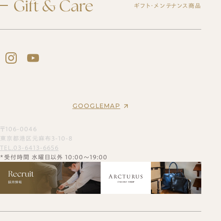
ギフト・メンテナンス商品
ブログ
オーダーメイド事例
よくある質問
紳士靴
オーダーシューズ
会社概要
スピカのモノ作り
レディース靴
アクセス
バッグ・革小物について
ギフトについて
バッグ
セミオーダーシューズ
ギフトサービスのご案内
革靴について
ブーツのクリーニング＆保管サービス
プレミアムラストオーダーシューズ
ギフトチケット
ビスポークシューズ
お客様の声
修理依頼方法
靴の用語集
修理事例
オーダーベルト
ブランド一覧
靴磨き教室
商品一覧
オーダー革小物
GOOGLEMAP
法人向けサービス
メンテナンス商品
革靴
財布
ログイン・会員登録
バッグ
〒106-0046
名刺入れ
お買い物かご
東京都港区元麻布3-10-8
カードケース
TEL.03-6413-6656
*受付時間 水曜日以外 10:00～19:00