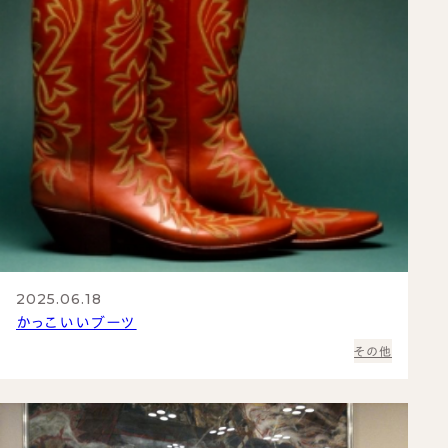
名刺入れ
お買い物かご
カードケース
TEL：03-6413-6656
CONTACT US
新着情報
プライバシーポリシー
取引規定
特定商取引法に基づく表示
サイトマップ
2025.06.18
かっこいいブーツ
その他