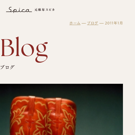
2011年1月｜株式会社スピカ
ホーム
ブログ
2011年1月
元麻布スピカについて
オーダーメイド
スピカとは？
修理・メンテナンス
初めての方へ
元麻布スピカの「履きやすさ」とは
スピカの読み物
修理・メンテナンスサービス
オーダーシューズ製作の流れ
工房紹介
ギフト・メンテナンス商品
ブログ
オーダーメイド事例
よくある質問
紳士靴
ブログ
オーダーシューズ
スピカのモノ作り
会社概要
レディース靴
ギフトについて
バッグ・革小物について
アクセス
バッグ
セミオーダーシューズ
ギフトサービスのご案内
革靴について
ブーツのクリーニング＆保管サービス
プレミアムラストオーダーシューズ
ギフトチケット
ビスポークシューズ
お客様の声
修理依頼方法
靴の用語集
修理事例
オーダーベルト
商品一覧
ブランド一覧
靴磨き教室
オーダー革小物
メンテナンス商品
法人向けサービス
革靴
財布
ログイン・会員登録
バッグ