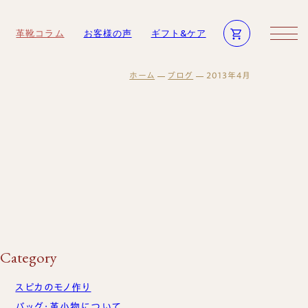
革靴コラム
お客様の声
ギフト&ケア
ホーム
ブログ
2013年4月
商品一覧
修理依頼方法
メンテナンス商品
修理事例
ログイン・会員登録
靴磨き教室
物
ギフト・メンテナンス商品
お買い物かご
法人向けサービス
ギフトについて
モノ作り
ギフトサービスのご案内
革小物について
ギフトチケット
ついて
の声
Category
商品一覧
語集
メンテナンス商品
一覧
スピカのモノ作り
ログイン・会員登録
バッグ・革小物について