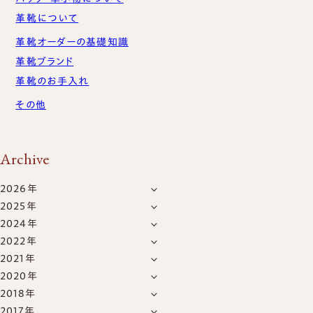
お買い物かご
革靴について
革靴オーダーの基礎知識
革靴ブランド
革靴のお手入れ
その他
Archive
2026年
2025年
8月
(1)
2024年
12月
(4)
7月
(5)
2022年
6月
(2)
11月
(15)
6月
(5)
TEL：03-6413-6656
CONTACT US
2021年
1月
(5)
5月
(8)
10月
(6)
5月
(4)
2020年
12月
(11)
7月
(6)
1月
(4)
2018年
12月
(1)
11月
(3)
2017年
5月
(1)