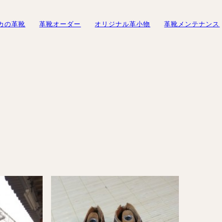
カの革靴
革靴オーダー
オリジナル革小物
革靴メンテナンス
初めての方へ
オーダーメイド事例
オーダーシューズ製作の流れ
修理・メンテナンスサービス
オーダーメイド事例
修理・メンテナンス
スピカの読み
ューズ
オーダーベルト
ギフトサービスのご案内
紳士靴
やすさ」とは
トオーダーシューズ
財布
ギフトチケット
修理・メンテナンスサービス
ブログ
レディース靴
製作の流れ
紳士靴
スピカの
ーズ
名刺入れ
バッグ
例
レディース靴
バッグ・
カードケース
バッグ
革靴に
ブーツのクリーニング＆保管サービス
ズ
ブーツのクリーニング＆保管サ
お客様
ーダーシュー
ービス
靴の用
修理依頼方法
ブランド
修理事例