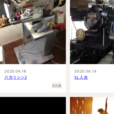
オーダーベルト
オーダー革小物
財布
名刺入れ
カードケース
2025.06.18
2025.06.19
八方ミシン2
SL人吉
その他
新着情報
プライバシーポリシー
取引規定
特定商取引法に