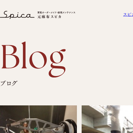
2013年4月｜株式会社スピカ
スピ
スピカとは？
元麻布スピカについて
オーダーメイド
セミオーダーシ
元麻布スピカの「履き
プレミアムラス
スピカとは？
初めての方へ
工房紹介
元麻布スピカの「履きやすさ」と
オーダーシューズ
ブログ
ビスポークシュ
よくある質問
は
オーダーメイド事
工房紹介
オーダーシューズ
会社概要
よくある質問
セミオーダーシュー
会社概要
プレミアムラストオ
アクセス
ズ
ビスポークシューズ