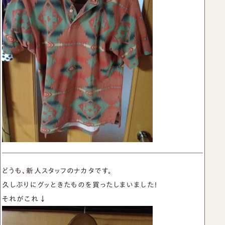
名刺入れ
お買い物かご
カードケース
TEL：03-6413-6656
CONTACT US
新着情報
プライバシーポリシー
取引規定
特定商取引法に基づく表示
サイトマップ
どうも、新人スタッフのナカタです。
久しぶりにグッときたものを買ったしまいました！
それがこれ↓