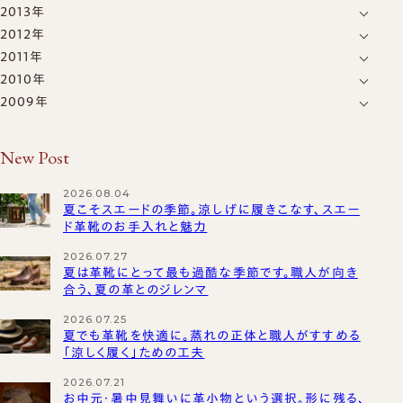
2013年
12月
(39)
11月
(1)
10月
(1)
2012年
12月
(11)
11月
(4)
10月
(1)
9月
(1)
2011年
12月
(15)
11月
(12)
10月
(4)
9月
(1)
8月
(2)
2010年
12月
(15)
11月
(11)
10月
(7)
9月
(4)
7月
(1)
7月
(1)
2009年
12月
(34)
11月
(13)
10月
(17)
9月
(7)
8月
(1)
6月
(1)
6月
(2)
12月
(25)
11月
(18)
10月
(17)
9月
(13)
8月
(10)
7月
(9)
5月
(1)
5月
(1)
11月
New Post
(14)
10月
(24)
9月
(20)
8月
(20)
7月
(15)
5月
(70)
4月
(3)
4月
(1)
10月
(16)
9月
(22)
8月
(22)
7月
(12)
6月
(8)
4月
(7)
3月
(1)
2026.08.04
3月
(1)
9月
(10)
8月
(16)
7月
(25)
6月
夏こそスエードの季節。涼しげに履きこなす、スエー
(20)
5月
(6)
3月
(7)
2月
(37)
2月
(1)
8月
ド革靴のお手入れと魅力
(16)
7月
(21)
6月
(22)
5月
(15)
4月
(16)
2月
(8)
1月
(49)
1月
(5)
7月
(10)
6月
(28)
2026.07.27
5月
(23)
4月
(20)
3月
(18)
1月
(12)
夏は革靴にとって最も過酷な季節です。職人が向き
5月
(23)
4月
(29)
3月
(21)
2月
(7)
合う、夏の革とのジレンマ
4月
(14)
3月
(30)
2月
(14)
1月
(13)
2026.07.25
3月
(15)
2月
(27)
1月
夏でも革靴を快適に。蒸れの正体と職人がすすめる
(15)
「涼しく履く」ための工夫
2月
(16)
1月
(33)
1月
(12)
2026.07.21
お中元・暑中見舞いに革小物という選択。形に残る、