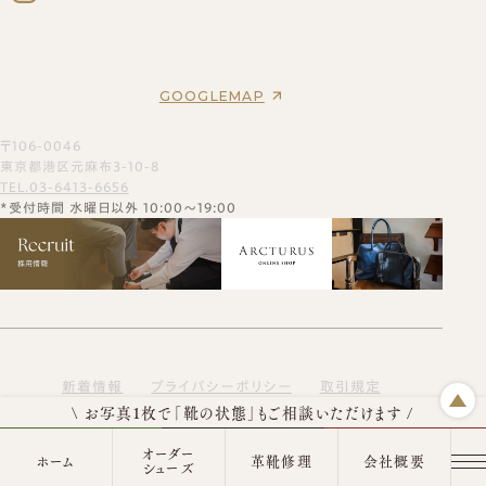
ギフトチケット
ビスポークシューズ
お客様の声
修理依頼方法
靴の用語集
修理事例
オーダーベルト
ブランド一覧
靴磨き教室
商品一覧
オーダー革小物
GOOGLEMAP
法人向けサービス
メンテナンス商品
革靴
財布
ログイン・会員登録
バッグ
〒106-0046
名刺入れ
お買い物かご
東京都港区元麻布3-10-8
カードケース
TEL.03-6413-6656
*受付時間 水曜日以外 10:00～19:00
新着情報
プライバシーポリシー
取引規定
\ お写真1枚で「靴の状態」もご相談いただけます /
特定商取引法に基づく表示
サイトマップ
LINEで相談
ギフト券
Web問い合わせ
オーダー
ホーム
革靴修理
会社概要
©2025 SPICA INC.
シューズ