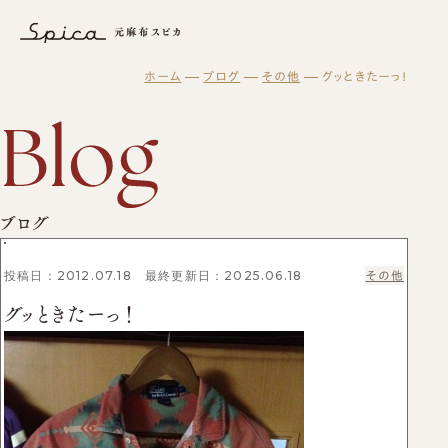
グッときたーっ！｜ブログ｜元麻布スピカ − 東京・港区で履きやす
ホーム
ブログ
その他
グッときたーっ！
元麻布スピカについて
オーダーメイド
スピカとは？
修理・メンテナンス
初めての方へ
元麻布スピカの「履きやすさ」とは
スピカの読み物
修理・メンテナンスサービス
オーダーシューズ製作の流れ
工房紹介
ギフト・メンテナンス商品
ブログ
オーダーメイド事例
よくある質問
紳士靴
ブログ
オーダーシューズ
スピカのモノ作り
会社概要
レディース靴
ギフトについて
バッグ・革小物について
アクセス
バッグ
セミオーダーシューズ
投稿日：2012.07.18 最終更新日：2025.06.18
その他
ギフトサービスのご案内
革靴について
ブーツのクリーニング＆保管サービス
プレミアムラストオーダーシューズ
グッときたーっ！
ギフトチケット
ビスポークシューズ
お客様の声
修理依頼方法
靴の用語集
修理事例
オーダーベルト
商品一覧
ブランド一覧
靴磨き教室
オーダー革小物
メンテナンス商品
法人向けサービス
革靴
財布
ログイン・会員登録
バッグ