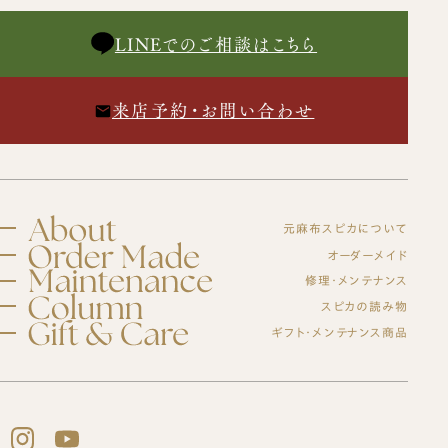
LINEでのご相談はこちら
来店予約・お問い合わせ
元麻布スピカについて
スピカとは？
オーダーメイド
修理・メンテナンス
初めての方へ
元麻布スピカの「履きやすさ」とは
修理・メンテナンスサービス
スピカの読み物
オーダーシューズ製作の流れ
工房紹介
ギフト・メンテナンス商品
ブログ
オーダーメイド事例
よくある質問
紳士靴
オーダーシューズ
会社概要
スピカのモノ作り
レディース靴
アクセス
バッグ・革小物について
ギフトについて
バッグ
セミオーダーシューズ
ギフトサービスのご案内
革靴について
ブーツのクリーニング＆保管サービス
プレミアムラストオーダーシューズ