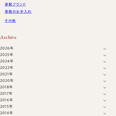
革靴ブランド
革靴のお手入れ
その他
Archive
2026年
2025年
8月
(1)
2024年
12月
(4)
7月
(5)
2022年
6月
(2)
11月
(15)
6月
(5)
2021年
1月
(5)
5月
(8)
10月
(6)
5月
(4)
2020年
12月
(11)
7月
(6)
1月
(4)
2018年
12月
(1)
11月
(3)
2017年
5月
(1)
10月
(6)
2016年
8月
(2)
9月
(2)
2015年
12月
(2)
1月
(1)
2014年
12月
(4)
11月
(1)