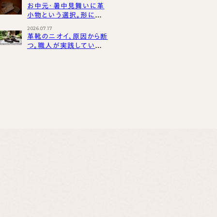
1月
(12)
夫
お中元・暑中見舞いに革
小物という選択。形に残
る、夏のご挨拶
2026.07.17
革靴のニオイ、原因から断
つ。職人が実践している、
夏の革靴を清潔に保つ方
法