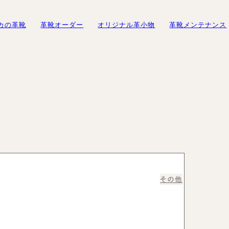
すいオーダメイドの革靴
カの革靴
革靴オーダー
オリジナル革小物
革靴メンテナンス
初めての方へ
オーダーメイド事例
オーダーシューズ製作の流れ
修理・メンテナンスサービス
オーダーメイド事例
修理・メンテナンス
スピカの読み
ューズ
オーダーベルト
ギフトサービスのご案内
紳士靴
やすさ」とは
トオーダーシューズ
財布
ギフトチケット
修理・メンテナンスサービス
ブログ
レディース靴
製作の流れ
紳士靴
スピカの
ーズ
名刺入れ
バッグ
例
レディース靴
バッグ・
カードケース
バッグ
革靴に
ブーツのクリーニング＆保管サービス
その他
ズ
ブーツのクリーニング＆保管サ
お客様
ーダーシュー
ービス
靴の用
修理依頼方法
ブランド
修理事例