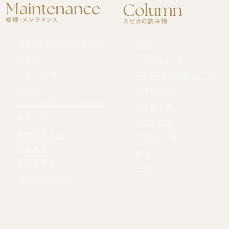
修理・メンテナンス
スピカの読み物
修理・メンテナンスサービス
ブログ
紳士靴
スピカのモノ作り
レディース靴
バッグ・革小物について
バッグ
革靴について
ブーツのクリーニング＆保
お客様の声
管サービス
靴の用語集
修理依頼方法
ブランド一覧
修理事例
革靴
靴磨き教室
バッグ
法人向けサービス