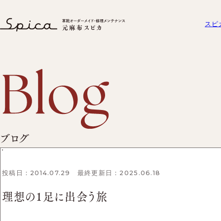
理想の1足に出会う旅｜ブログ｜元麻布スピカ − 東京・港区で履きや
スピ
スピカとは？
元麻布スピカについて
オーダーメイド
セミオーダーシ
元麻布スピカの「履き
プレミアムラス
スピカとは？
初めての方へ
工房紹介
元麻布スピカの「履きやすさ」と
オーダーシューズ
ブログ
ビスポークシュ
よくある質問
は
オーダーメイド事
工房紹介
オーダーシューズ
会社概要
よくある質問
投稿日：2014.07.29 最終更新日：2025.06.18
セミオーダーシュー
会社概要
プレミアムラストオ
理想の1足に出会う旅
アクセス
ズ
ビスポークシューズ