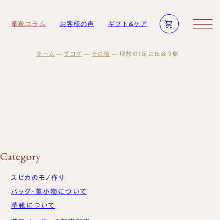
革靴コラム
お客様の声
ギフト&ケア
ホーム
ブログ
その他
理想の1足に出会う旅
商品一覧
修理依頼方法
メンテナンス商品
修理事例
ログイン・会員登録
靴磨き教室
物
ギフト・メンテナンス商品
お買い物かご
法人向けサービス
ギフトについて
モノ作り
ギフトサービスのご案内
革小物について
ギフトチケット
Category
ついて
の声
スピカのモノ作り
商品一覧
語集
バッグ・革小物について
メンテナンス商品
一覧
革靴について
ログイン・会員登録