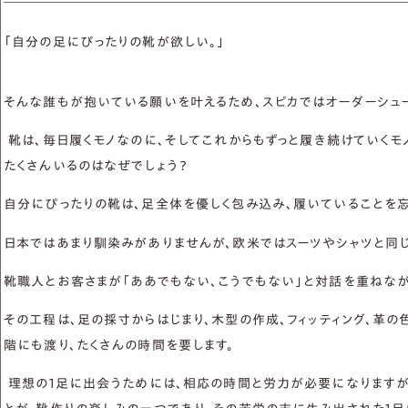
オーダーベルト
「自分の足にぴったりの靴が欲しい。」
オーダー革小物
財布
そんな誰もが抱いている願いを叶えるため、スピカではオーダーシュー
名刺入れ
カードケース
靴は、毎日履くモノなのに、そしてこれからもずっと履き続けていく
たくさんいるのはなぜでしょう？
自分にぴったりの靴は、足全体を優しく包み込み、履いていることを忘
日本ではあまり馴染みがありませんが、欧米ではスーツやシャツと同
靴職人とお客さまが「ああでもない、こうでもない」と対話を重ねなが
その工程は、足の採寸からはじまり、木型の作成、フィッティング、革
新着情報
プライバシーポリシー
取引規定
特定商取引法に
階にも渡り、たくさんの時間を要します。
理想の1足に出会うためには、相応の時間と労力が必要になりますが