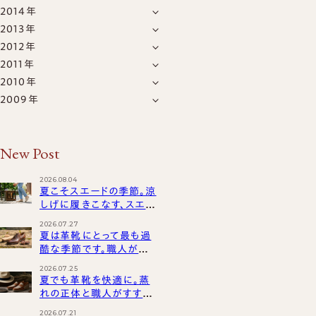
2014年
12月
(4)
11月
(1)
2013年
12月
(39)
11月
(1)
10月
(1)
2012年
12月
(11)
11月
(4)
10月
(1)
9月
(1)
2011年
12月
(15)
11月
(12)
10月
(4)
9月
(1)
8月
(2)
2010年
12月
(15)
11月
(11)
10月
(7)
9月
(4)
7月
(1)
7月
(1)
2009年
12月
(34)
11月
(13)
10月
(17)
9月
(7)
8月
(1)
6月
(1)
6月
(2)
12月
(25)
11月
(18)
10月
(17)
9月
(13)
8月
(10)
7月
(9)
5月
(1)
5月
(1)
11月
(14)
10月
(24)
9月
(20)
8月
(20)
7月
New Post
(15)
5月
(70)
4月
(3)
4月
(1)
10月
(16)
9月
(22)
8月
(22)
7月
(12)
6月
(8)
4月
(7)
3月
(1)
3月
(1)
9月
(10)
8月
2026.08.04
(16)
7月
(25)
6月
(20)
5月
(6)
3月
(7)
夏こそスエードの季節。涼
2月
(37)
2月
(1)
8月
(16)
7月
(21)
6月
(22)
しげに履きこなす、スエー
5月
(15)
4月
(16)
2月
(8)
1月
(49)
1月
(5)
7月
ド革靴のお手入れと魅力
(10)
6月
(28)
5月
(23)
4月
2026.07.27
(20)
3月
(18)
1月
(12)
夏は革靴にとって最も過
5月
(23)
4月
(29)
3月
(21)
2月
(7)
酷な季節です。職人が向
4月
(14)
3月
き合う、夏の革とのジレン
(30)
2月
(14)
1月
(13)
2026.07.25
マ
3月
夏でも革靴を快適に。蒸
(15)
2月
(27)
1月
(15)
れの正体と職人がすすめ
2月
(16)
1月
(33)
る「涼しく履く」ための工
2026.07.21