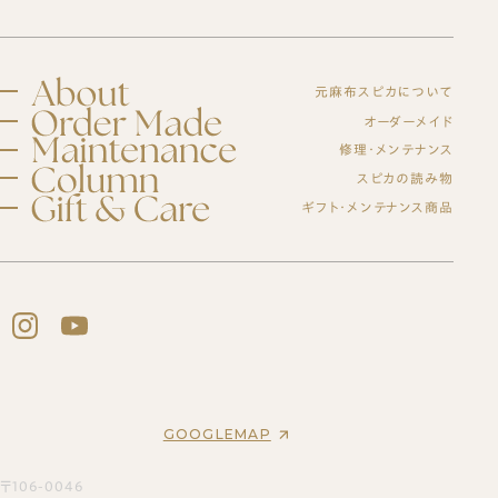
元麻布スピカについて
スピカとは？
オーダーメイド
修理・メンテナンス
初めての方へ
元麻布スピカの「履きやすさ」とは
修理・メンテナンスサービス
スピカの読み物
オーダーシューズ製作の流れ
工房紹介
ギフト・メンテナンス商品
ブログ
オーダーメイド事例
よくある質問
紳士靴
オーダーシューズ
会社概要
スピカのモノ作り
レディース靴
アクセス
バッグ・革小物について
ギフトについて
バッグ
セミオーダーシューズ
ギフトサービスのご案内
革靴について
ブーツのクリーニング＆保管サービス
プレミアムラストオーダーシューズ
ギフトチケット
ビスポークシューズ
お客様の声
修理依頼方法
靴の用語集
修理事例
オーダーベルト
ブランド一覧
靴磨き教室
商品一覧
オーダー革小物
GOOGLEMAP
法人向けサービス
メンテナンス商品
革靴
財布
ログイン・会員登録
バッグ
〒106-0046
名刺入れ