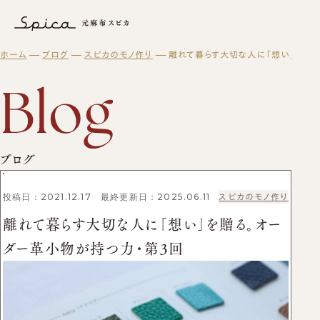
離れて暮らす大切な人に「想い」を贈る。オーダー革小物が持つ力・
ホーム
ブログ
スピカのモノ作り
離れて暮らす大切な人に「想い」を贈
元麻布スピカについて
オーダーメイド
スピカとは？
修理・メンテナンス
初めての方へ
元麻布スピカの「履きやすさ」とは
スピカの読み物
修理・メンテナンスサービス
オーダーシューズ製作の流れ
工房紹介
ギフト・メンテナンス商品
ブログ
オーダーメイド事例
よくある質問
紳士靴
ブログ
オーダーシューズ
スピカのモノ作り
会社概要
レディース靴
ギフトについて
バッグ・革小物について
アクセス
バッグ
セミオーダーシューズ
投稿日：2021.12.17 最終更新日：2025.06.11
スピカのモノ作り
ギフトサービスのご案内
革靴について
ブーツのクリーニング＆保管サービス
プレミアムラストオーダーシューズ
離れて暮らす大切な人に「想い」を贈る。オー
ギフトチケット
ビスポークシューズ
お客様の声
修理依頼方法
ダー革小物が持つ力・第3回
靴の用語集
修理事例
オーダーベルト
商品一覧
ブランド一覧
靴磨き教室
オーダー革小物
メンテナンス商品
法人向けサービス
革靴
財布
ログイン・会員登録
バッグ