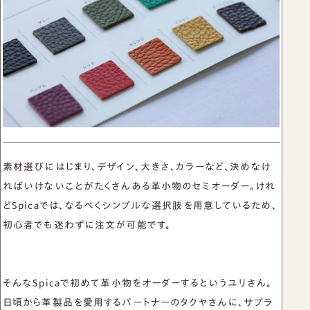
名刺入れ
お買い物かご
カードケース
TEL：03-6413-6656
CONTACT US
新着情報
プライバシーポリシー
取引規定
特定商取引法に基づく表示
サイトマップ
素材選びにはじまり、デザイン、大きさ、カラーなど、決めなけ
ればいけないことがたくさんある革小物のセミオーダー。けれ
どSpicaでは、なるべくシンプルな選択肢を用意しているため、
初心者でも迷わずに注文が可能です。
そんなSpicaで初めて革小物をオーダーするというユリさん。
日頃から革製品を愛用するパートナーのタクヤさんに、サプラ