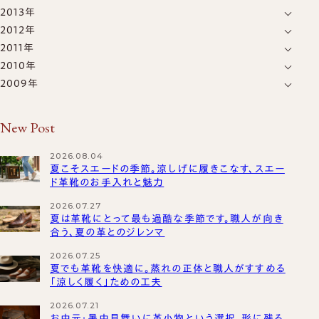
2013年
12月
(39)
11月
(1)
10月
(1)
2012年
12月
(11)
11月
(4)
10月
(1)
9月
(1)
2011年
12月
(15)
11月
(12)
10月
(4)
9月
(1)
8月
(2)
2010年
12月
(15)
11月
(11)
10月
(7)
9月
(4)
7月
(1)
7月
(1)
2009年
12月
(34)
11月
(13)
10月
(17)
9月
(7)
8月
(1)
6月
(1)
6月
(2)
12月
(25)
11月
(18)
10月
(17)
9月
(13)
8月
(10)
7月
(9)
5月
(1)
5月
(1)
11月
New Post
(14)
10月
(24)
9月
(20)
8月
(20)
7月
(15)
5月
(70)
4月
(3)
4月
(1)
10月
(16)
9月
(22)
8月
(22)
7月
(12)
6月
(8)
4月
(7)
3月
(1)
2026.08.04
3月
(1)
9月
(10)
8月
(16)
7月
(25)
6月
夏こそスエードの季節。涼しげに履きこなす、スエー
(20)
5月
(6)
3月
(7)
2月
(37)
2月
(1)
8月
ド革靴のお手入れと魅力
(16)
7月
(21)
6月
(22)
5月
(15)
4月
(16)
2月
(8)
1月
(49)
1月
(5)
7月
(10)
6月
(28)
2026.07.27
5月
(23)
4月
(20)
3月
(18)
1月
(12)
夏は革靴にとって最も過酷な季節です。職人が向き
5月
(23)
4月
(29)
3月
(21)
2月
(7)
合う、夏の革とのジレンマ
4月
(14)
3月
(30)
2月
(14)
1月
(13)
2026.07.25
3月
(15)
2月
(27)
1月
夏でも革靴を快適に。蒸れの正体と職人がすすめる
(15)
「涼しく履く」ための工夫
2月
(16)
1月
(33)
1月
(12)
2026.07.21
お中元・暑中見舞いに革小物という選択。形に残る、